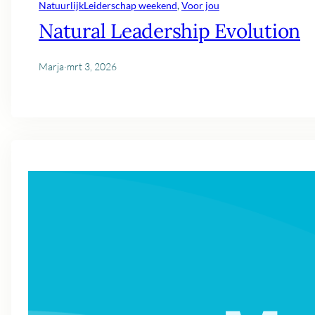
NatuurlijkLeiderschap weekend
, 
Voor jou
Natural Leadership Evolution
Marja
·
mrt 3, 2026