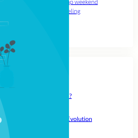
NatuurlijkLeiderschap weekend
Organisatie ontwikkeling
Teamwerk
Voor jou
Recente berichten
Wat maakt ons mens?
3 maart 2026
Natural Leadership Evolution
3 maart 2026