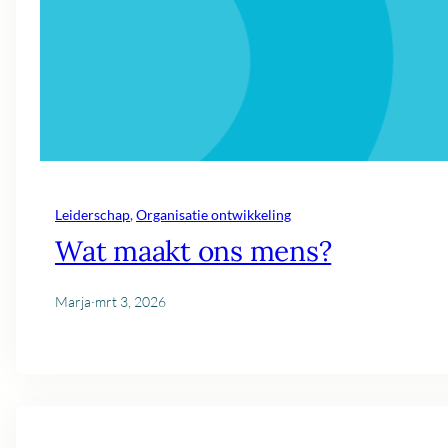
Leiderschap
, 
Organisatie ontwikkeling
Wat maakt ons mens?
Marja
·
mrt 3, 2026